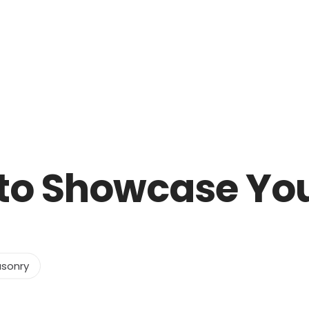
Sobre mim
 to Showcase Yo
asonry