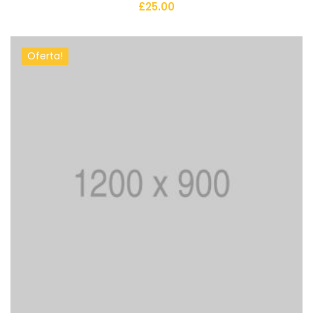
£
25.00
Oferta!