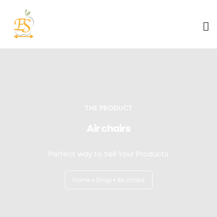
Sobre mim
Atuação
THE PRODUCT
Serviços
Air chairs
Contato
Perfect way to Sell Your Products
Blog
Home
Shop
Air chairs