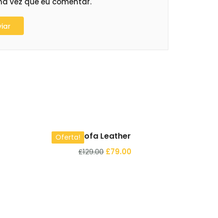
ma vez que eu comentar.
Comprar
Sofa Leather
Oferta!
£
129.00
£
79.00
Comprar