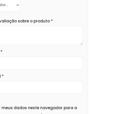
valiação sobre o produto
*
e
*
l
*
r meus dados neste navegador para a