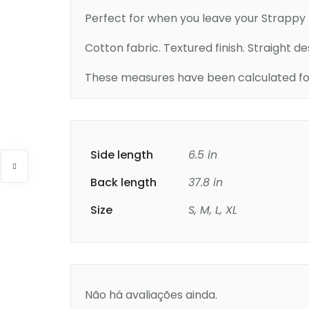
Perfect for when you leave your Strappy D
Cotton fabric. Textured finish. Straight d
These measures have been calculated for 
Side length
6.5 in
Back length
37.8 in
Size
S, M, L, XL
Não há avaliações ainda.