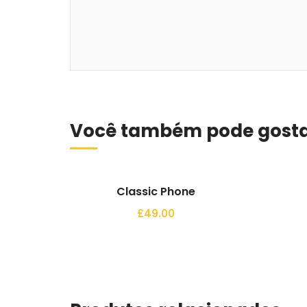
Comprar
Você também pode gosta
Classic Phone
£
49.00
Comprar