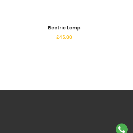
Electric Lamp
£
45.00