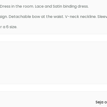
ress in the room. Lace and Satin binding dress.
esign. Detachable bow at the waist. V-neck neckline. Sleev
a 6 size.
Seja o