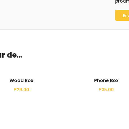
próxi
Comprar
Comprar
r de…
Wood Box
Phone Box
£
29.00
£
35.00
Comprar
Comprar