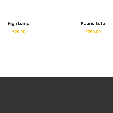
High Lamp
Fabric Sofa
£
29.00
£
259.00